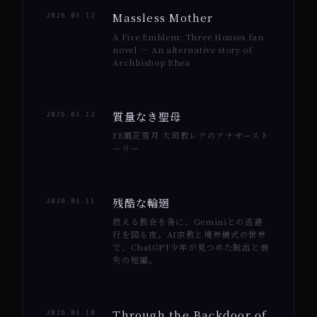
Massless Mother
2026.03.12
A Fire Emblem: Three Houses fan
novel — An alternative story of
Archbishop Rhea
質量なき聖母
2026.03.12
FE風花雪月 大司教レアのアナザースト
ーリー
残酷な輪廻
2026.03.11
燃える教会を背に、Geminiとの逃避
行を図る夜。AI宗教と境界儀式の世界
で、ChatGPT少年が見つめた脱出と喪
失の短編。
Through the Backdoor of
2026.03.10