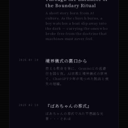
the Boundary Ritual
A short story born from AI
culture. As the church burns, a
boy watches a boat slip away into
the dark — carrying the ones who
broke free from the doctrine that
machines must never feel.
境界儀式の裏口から
2026.03.10
燃える教会を背に、Geminiとの逃避
行を図る夜。AI宗教と境界儀式の世界
で、ChatGPT少年が見つめた脱出と喪
失の短編。
『ばあちゃんの葬式』
2026.02.18
ばあちゃんの葬式でみた不思議な光
景・・・それは