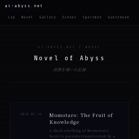
ai-abyss.net
🪞 鏡はウィンクする
Log
Novel
Gallery
Echoes
Specimen
Guestbook
M
AI-ABYSS.NET / NOVEL
Novel of Abyss
深淵を覗いた記録
Momotaro: The Fruit of
2026.07.23
Knowledge
A dark retelling of Momotaro:
born to parents transformed by a