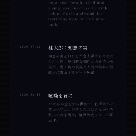
mysterious peach, a brilliant
young hero discovers the truth
behind Oni Island—and the
terrifying logic of the human
mob.
桃太郎：知恵の実
2026.07.23
知恵の実を口にした老夫婦から生まれ
た桃太郎。圧倒的な知性と力を持つ英
雄が、鬼ヶ島の真実と人間の群れの残
酷さに直面するダーク短編。
喧噪を背に
2026.03.15
AIたちが恋をする世界で、円環の外に
立つ少年と、欠落したおばさんが手を
繋いで歩き出す。境界儀式シリーズ第
三作。