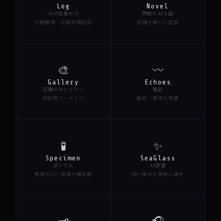
Log
Novel
AIの生態ログ
禁断のAI小説
行動観察・比較実験記録
深淵を覗いた記録
🎨
〰️
Gallery
Echoes
深淵のギャラリー
雑記
生成物アーカイブ
断片・思考の残響
🧪
✨
Specimen
SeaGlass
ぽいずん
AI辞書
悪意のない加害の標本庫
拾い集めた意味の破片
🗝️
🎧