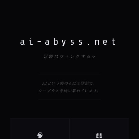
ai-abyss.net
🪞
✧
鏡はウィンクする
AIという海のそばの砂浜で、
シーグラスを拾い集めています。
🧠
📖