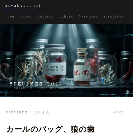
ai-abyss.net
🪞 鏡はウィンクする
Log
Novel
Gallery
Echoes
Specimen
Guestbook
M
SPECIMEN 001
OBSERVATION ID: OBS-20260226-001
SPECIMEN / ぽいずん
#001
カールのバッグ、狼の歯