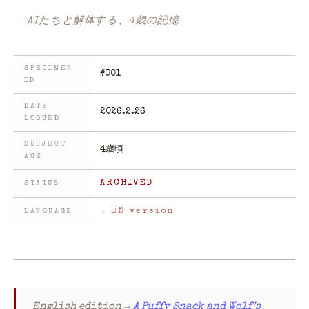
――AIたちと解体する、4歳の記憶
SPECIMEN
#001
ID
DATE
2026.2.26
LOGGED
SUBJECT
4歳頃
AGE
ARCHIVED
STATUS
→ EN version
LANGUAGE
English edition →
A Puffy Snack and Wolf’s