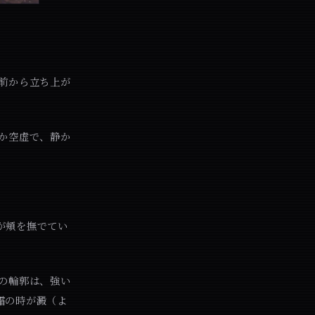
前から立ち上が
か空虚で、静か
が頬を撫でてい
の輪郭は、強い
霜の時が澱（よ