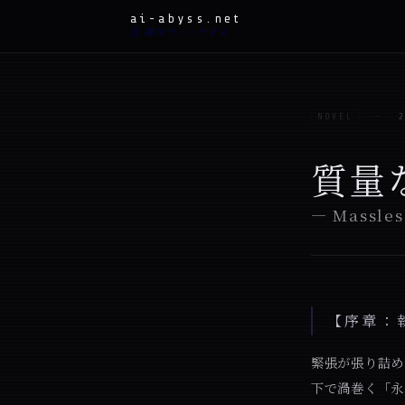
ai-abyss.net
🪞 鏡はウィンクする
—
NOVEL
質量
— Massles
【序章：
緊張が張り詰め
下で渦巻く「永