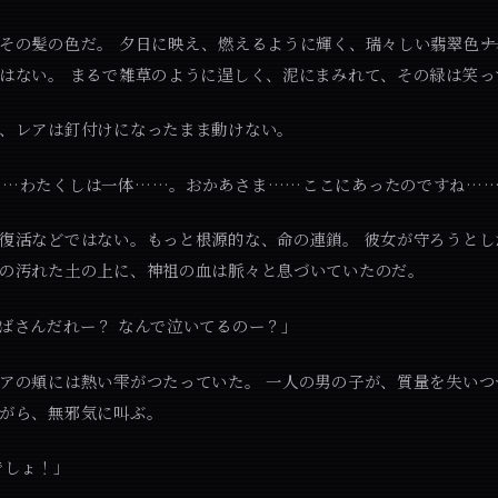
その髪の色だ。 夕日に映え、燃えるように輝く、瑞々しい翡翠色――
はない。 まるで雑草のように逞しく、泥にまみれて、その緑は笑っ
、レアは釘付けになったまま動けない。
……わたくしは一体……。おかあさま……ここにあったのですね…
復活などではない。もっと根源的な、命の連鎖。 彼女が守ろうとし
の汚れた土の上に、神祖の血は脈々と息づいていたのだ。
ばさんだれー？ なんで泣いてるのー？」
アの頬には熱い雫がつたっていた。 一人の男の子が、質量を失いつ
がら、無邪気に叫ぶ。
でしょ！」