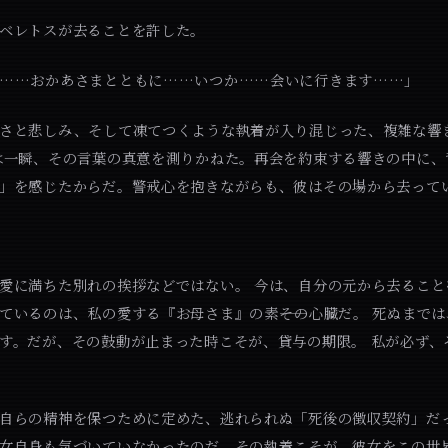
ベレトスが去ることを許した。
い……おかあさまとともに……いつか……会いに行きます……」
さと悲しみ、そして凍てつくような執着が入り混じった、複雑な響
は一瞬、その言葉の真意を測りかねた。再会を約束する響きの中に、
」を感じたからだ。警戒心を抱きながらも、彼はその場から去って
愛に満ちた別れの挨拶などではない。 今は、自分の元から去ること
ているのは、私の愛する『お母さま』の素――その心臓だ。 死ぬまで
す。だが、その鼓動が止まった時こそが、貸与の期限。 私が必ず、
自らの精神を保つために定めた、逃れられぬ「死後の徴収契約」だっ
女自身も気づいていなかったのだ。その執着こそが、彼女をこの世