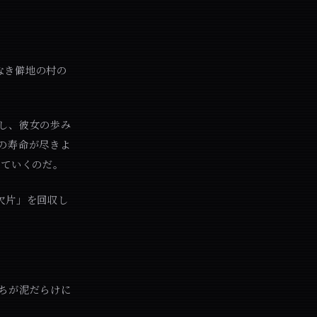
なき僻地の村の
し、彼女の歩み
の寿命が尽きよ
ていくのだ。
欠片」を回収し
ちが泥だらけに