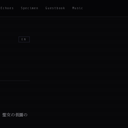
Echoes
Specimen
Guestbook
Music
EN
、聖女の仮面の