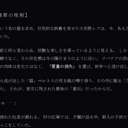
翡翠の残照】
いう名の器を求め、狂気的な執着を見せた大司教レアは、今、名も
いた。
前と何ら変わらぬ、妖艶な美しさを保っているように見える。 しか
頼りなく、その存在感は冬の陽だまりのように淡い。 ナバテアの民
その肉体は老化ではなく、
「質量の消失」
を選び、世界へと溶け出し
ら逃げ出した「器」――ベレトスの死を風の噂で悟り、その中に眠る「
た。 それが、彼女に残された最後の「重石」だったからだ。
あぁ……」
掠れた吐息が漏れる。 村の広場では、夕闇が迫る中、数人の子供た
っこをしていた。