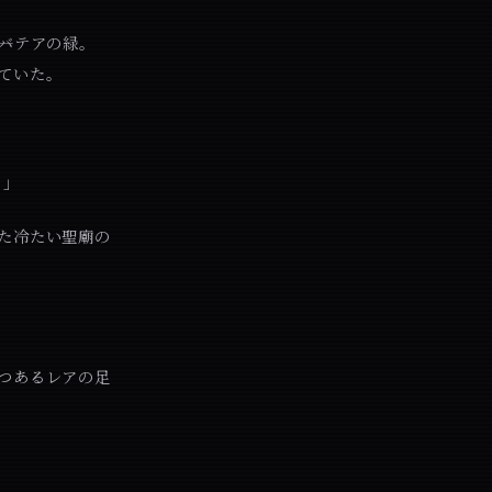
ナバテアの緑。
ていた。
…」
た冷たい聖廟の
つあるレアの足