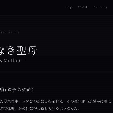
Log
Novel
Gallery
2026.03.12
なき聖母
s Mother—
執行猶予の契約】
た空気の中、レアは静かに目を閉じた。その長い睫毛が微かに震え
遠の孤独」を必死に押し殺しているようだった。