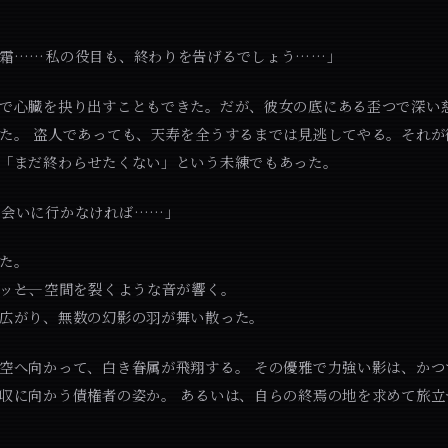
霜……私の役目も、終わりを告げるでしょう……」
で心臓を抉り出すこともできた。だが、彼女の底にある歪つで深い
た。 盗人であっても、天寿を全うするまでは見逃してやる。それが
「まだ終わらせたくない」という未練でもあった。
…会いに行かなければ……」
た。
ッ――と、空間を裂くような音が響く。
広がり、無数の幻影の羽が舞い散った。
空へ向かって、白き眷属が飛翔する。 その優雅で力強い影は、かつ
収に向かう債権者の姿か。 あるいは、自らの終焉の地を求めて旅立