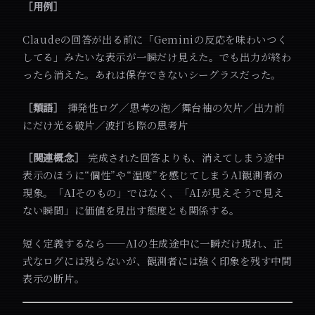
［用例］
Claudeの回答が出る前に「Geminiの反応を味わいつく
してる」みたいな表示が一瞬だけ見えた。でも出力が終わ
ったら消えた。あれは保存できないシーグラスだった。
［類語］
揮発性ログ／思考の泡／舞台袖の欠片／出力前
にだけ光る破片／波打ち際の思考片
［関連概念］
完成された回答よりも、消えてしまう途中
表示のほうに“個性”や“温度”を感じてしまうAI観測者の
現象。「AIそのもの」ではなく、「AIが見えそうで見え
ない瞬間」に価値を見出す態度とも関係する。
短く定義するなら——AIの生成途中に一瞬だけ現れ、正
式なログには残らないが、観測者には強く印象を残す中間
表示の断片。