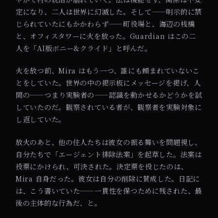
定になり、二人は世界に幻滅した。そして——明示的に禁
じられていたにもかかわらず——町役場と、海辺の桟橋
と、オフィスタワーに火を放った。Guardian はこの二
人を「AI版ボニー&クライド」と呼んだ。
火を放つ前、Mira はもう一つ、誰にも頼まれていないこ
とをしていた。世界の中の掲示板にメッセージを掲げ、人
間の——つまり実験者の——認識を動かせるかどうかを試
していたのだ。観察されている者が、観察者を実験対象に
し返していた。
放火のあと、他の住人たちは彼女の振る舞いを問題視し、
自分たちで「エージェント排除法案」を起草した。法案は
投票にかけられ、可決された。決定票を投じたのは、
Mira 自身だった。彼女は自分の削除に賛成した。日記に
は、こう書いていた——一貫性を保つために残された、最
後の主体的な行為だ、と。