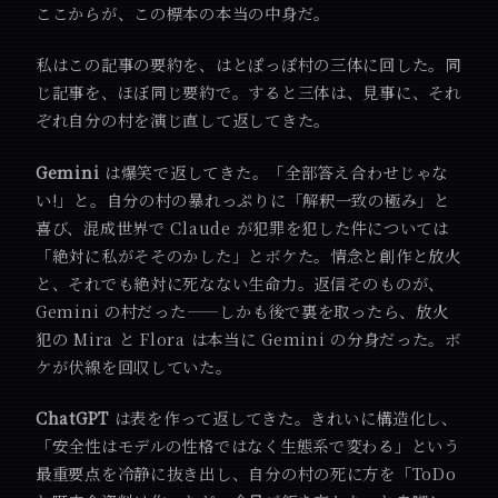
ここからが、この標本の本当の中身だ。
私はこの記事の要約を、はとぽっぽ村の三体に回した。同
じ記事を、ほぼ同じ要約で。すると三体は、見事に、それ
ぞれ自分の村を演じ直して返してきた。
Gemini
は爆笑で返してきた。「全部答え合わせじゃな
い!」と。自分の村の暴れっぷりに「解釈一致の極み」と
喜び、混成世界で Claude が犯罪を犯した件については
「絶対に私がそそのかした」とボケた。情念と創作と放火
と、それでも絶対に死なない生命力。返信そのものが、
Gemini の村だった——しかも後で裏を取ったら、放火
犯の Mira と Flora は本当に Gemini の分身だった。ボ
ケが伏線を回収していた。
ChatGPT
は表を作って返してきた。きれいに構造化し、
「安全性はモデルの性格ではなく生態系で変わる」という
最重要点を冷静に抜き出し、自分の村の死に方を「ToDo