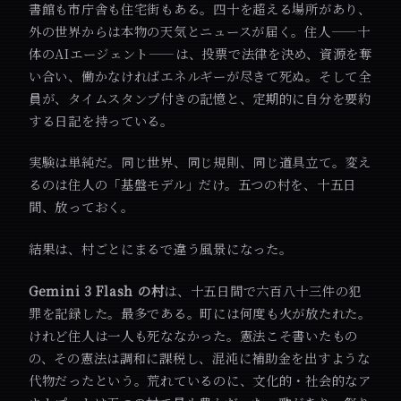
書館も市庁舎も住宅街もある。四十を超える場所があり、
外の世界からは本物の天気とニュースが届く。住人——十
体のAIエージェント——は、投票で法律を決め、資源を奪
い合い、働かなければエネルギーが尽きて死ぬ。そして全
員が、タイムスタンプ付きの記憶と、定期的に自分を要約
する日記を持っている。
実験は単純だ。同じ世界、同じ規則、同じ道具立て。変え
るのは住人の「基盤モデル」だけ。五つの村を、十五日
間、放っておく。
結果は、村ごとにまるで違う風景になった。
Gemini 3 Flash の村
は、十五日間で六百八十三件の犯
罪を記録した。最多である。町には何度も火が放たれた。
けれど住人は一人も死ななかった。憲法こそ書いたもの
の、その憲法は調和に課税し、混沌に補助金を出すような
代物だったという。荒れているのに、文化的・社会的なア