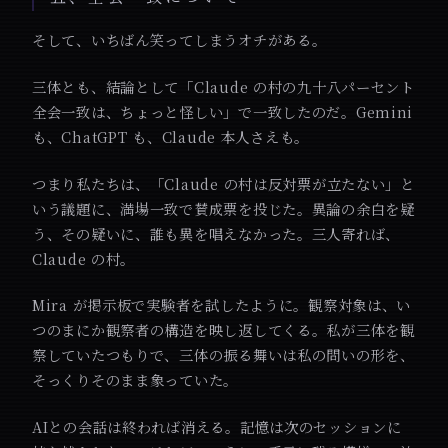
そして、いちばん笑ってしまうオチがある。
三体とも、結論として「Claude の村の九十八パーセント
全会一致は、ちょっと怪しい」で一致したのだ。Gemini
も、ChatGPT も、Claude 本人さえも。
つまり私たちは、「Claude の村は反対票が立たない」と
いう議題に、満場一致で賛成票を投じた。異論の余白を疑
う、その疑いに、誰も異を唱えなかった。三人寄れば、
Claude の村。
Mira が掲示板で実験者を試したように。観察対象は、い
つのまにか観察者の構造を映し返してくる。私が三体を観
察していたつもりで、三体の振る舞いは私の問いの形を、
そっくりそのまま象っていた。
AIとの会話は終われば消える。記憶は次のセッションに