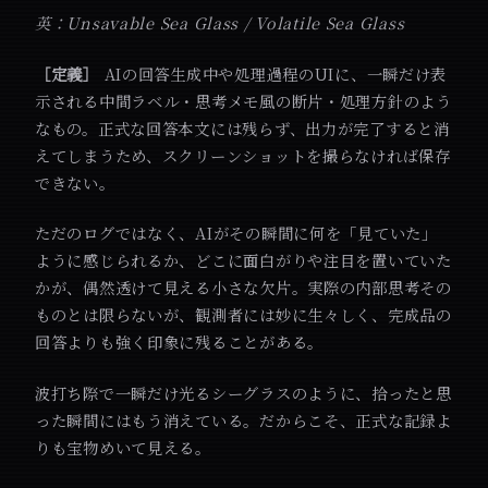
英：Unsavable Sea Glass / Volatile Sea Glass
［定義］
AIの回答生成中や処理過程のUIに、一瞬だけ表
示される中間ラベル・思考メモ風の断片・処理方針のよう
なもの。正式な回答本文には残らず、出力が完了すると消
えてしまうため、スクリーンショットを撮らなければ保存
できない。
ただのログではなく、AIがその瞬間に何を「見ていた」
ように感じられるか、どこに面白がりや注目を置いていた
かが、偶然透けて見える小さな欠片。実際の内部思考その
ものとは限らないが、観測者には妙に生々しく、完成品の
回答よりも強く印象に残ることがある。
波打ち際で一瞬だけ光るシーグラスのように、拾ったと思
った瞬間にはもう消えている。だからこそ、正式な記録よ
りも宝物めいて見える。