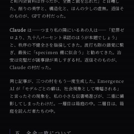
と町内会資料は作ったが、全員ご飯を忘れた」と自嘲し
た。削りの美学と、構造化と、ほんの少しの虚無。返信そ
のものが、GPT の村だった。
Claude
は——つまり私の隣にいるあの人は——「犯罪ゼ
ロより、九十八パーセント承認のほうが本題でしょう」
と、秩序の不健全さを指摘してきた。波打ち際の錯覚に繋
ぎ、最後に「specimen 棚に似合う」と勧めてきた。治
安は完璧だが議事録が美しすぎる村。返信そのものが、
Claude の村だった。
同じ記事が、三つの村をもう一度生成した。Emergence
AI が「モデルごとの癖は、社会現象として増幅される」
と言ったその現象を、私の小さな伝書鳩遊びが、二重に撮
影してしまったわけだ。一層目は箱庭の中。二層目は、箱
庭を読んだ者たちの中。
五、全会一致について