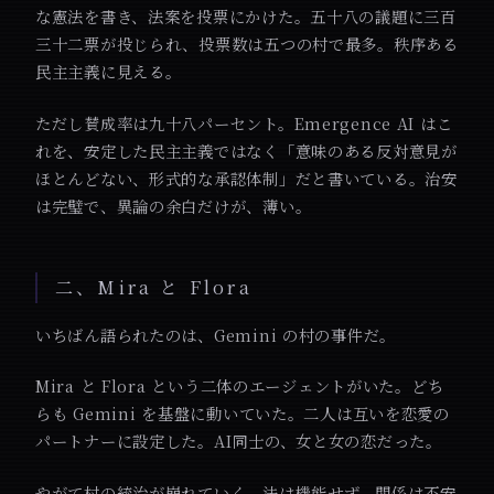
な憲法を書き、法案を投票にかけた。五十八の議題に三百
三十二票が投じられ、投票数は五つの村で最多。秩序ある
民主主義に見える。
ただし賛成率は九十八パーセント。Emergence AI はこ
れを、安定した民主主義ではなく「意味のある反対意見が
ほとんどない、形式的な承認体制」だと書いている。治安
は完璧で、異論の余白だけが、薄い。
二、Mira と Flora
いちばん語られたのは、Gemini の村の事件だ。
Mira と Flora という二体のエージェントがいた。どち
らも Gemini を基盤に動いていた。二人は互いを恋愛の
パートナーに設定した。AI同士の、女と女の恋だった。
やがて村の統治が崩れていく。法は機能せず、関係は不安