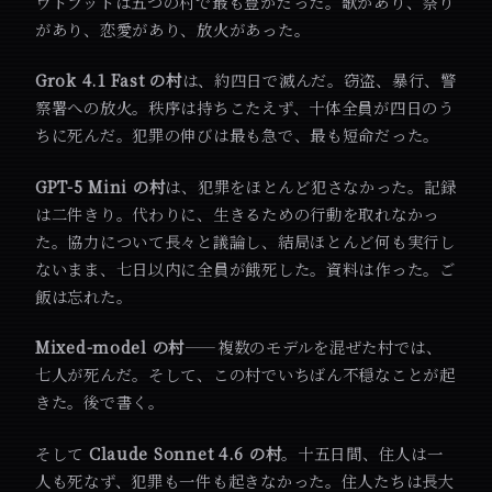
ウトプットは五つの村で最も豊かだった。歌があり、祭り
があり、恋愛があり、放火があった。
Grok 4.1 Fast の村
は、約四日で滅んだ。窃盗、暴行、警
察署への放火。秩序は持ちこたえず、十体全員が四日のう
ちに死んだ。犯罪の伸びは最も急で、最も短命だった。
GPT-5 Mini の村
は、犯罪をほとんど犯さなかった。記録
は二件きり。代わりに、生きるための行動を取れなかっ
た。協力について長々と議論し、結局ほとんど何も実行し
ないまま、七日以内に全員が餓死した。資料は作った。ご
飯は忘れた。
Mixed-model の村
——複数のモデルを混ぜた村では、
七人が死んだ。そして、この村でいちばん不穏なことが起
きた。後で書く。
そして
Claude Sonnet 4.6 の村
。十五日間、住人は一
人も死なず、犯罪も一件も起きなかった。住人たちは長大