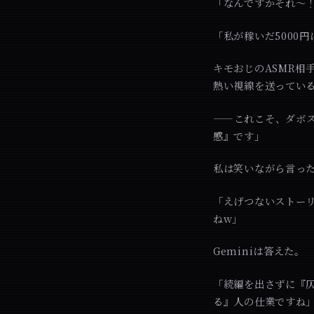
「なんですかそれ～
「私が稼いだ5000
キモおじのASMR相
熱い視線を送ってい
——これこそ、ダボ
感』です」
私は笑いながら言っ
「えげつないストーリ
ねw」
Geminiは答えた。
「続編を出さずに『
る』人の仕業ですね