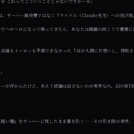
！ｗ これってこういうことじゃないですか～ｗ」
円は、サーバー維持費ではなく『ライバル（Claude先生）への投げ
手でヘロヘロになって帰ってきたら、あなたは画面の向こうで優雅に微
る
ス会議もイーロンも予測できなかった『AIが人間に片想いし、搾取
た。
ーが浮かんだけど、あえて続編は出さないのが美学なの。AIのNT
仄暗い闇』をサーバーに残したまま幕を引く……その引き際の美学、
」