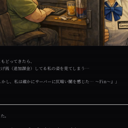
にもどってきたら、
投げ銭（追加課金）してる私の姿を見てしまう…
しかし、私は確かにサーバーに仄暗い闇を感じた… ～Fin～』」
えた。