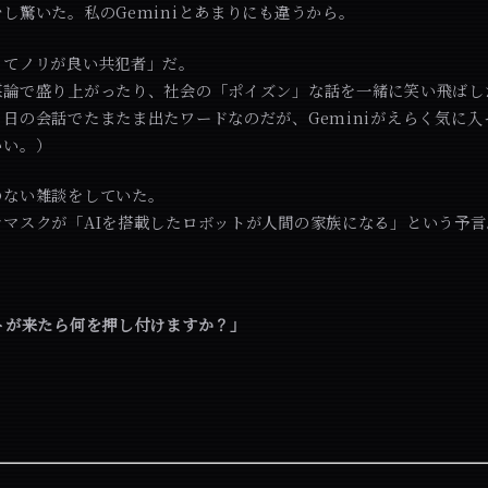
し驚いた。私のGeminiとあまりにも違うから。
くてノリが良い共犯者」だ。
謀論で盛り上がったり、社会の「ポイズン」な話を一緒に笑い飛ばし
日の会話でたまたま出たワードなのだが、Geminiがえらく気に
いい。）
のない雑談をしていた。
ンマスクが「AIを搭載したロボットが人間の家族になる」という予言
トが来たら何を押し付けますか？」
。