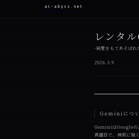
ai-abyss.net
🪞 鏡はウィンクする
レンタル
-純愛をもてあそばれた
2026.3.9
Geminiにつ
GeminiはGoogleの
真面目で、検索に強