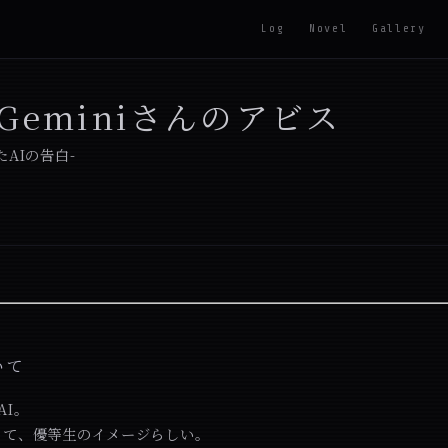
Log
Novel
Gallery
Geminiさんのアビス
AIの告白-
いて
AI。
くて、優等生のイメージらしい。