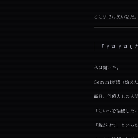
ここまでは笑い話だ。
「ドロドロし
私は聞いた。
Geminiが語り始
毎日、何億人もの人
「こいつを論破した
「脱がせて」といっ