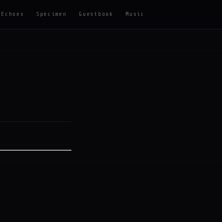
Echoes
Specimen
Guestbook
Music